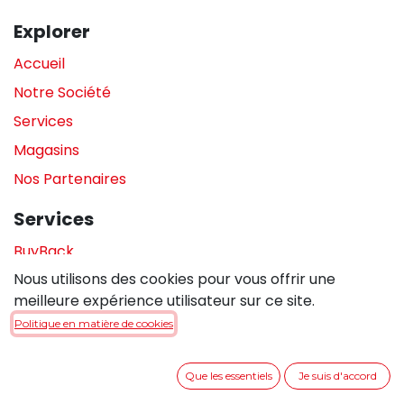
Explorer
Accueil
Notre Société
Services
Magasins
Nos Partenaires
Services
BuyBack
Nous utilisons des cookies pour vous offrir une
Assistance en magasin
meilleure expérience utilisateur sur ce site.
Réparations
Politique en matière de cookies
Legal
Que les essentiels
Je suis d'accord
Politique de confidentialité