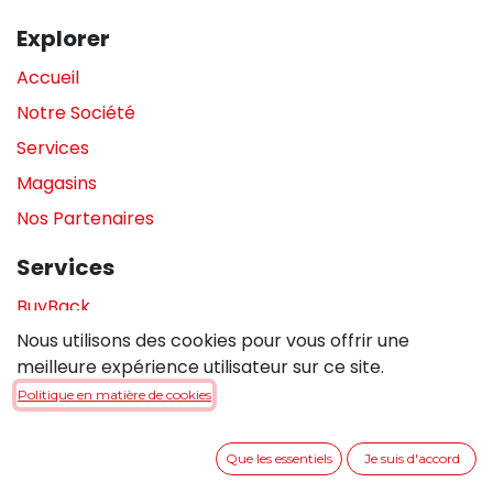
Explorer
Accueil
Notre Société
Services
Magasins
Nos Partenaires
Services
BuyBack
Nous utilisons des cookies pour vous offrir une
Assistance en magasin
meilleure expérience utilisateur sur ce site.
Réparations
Politique en matière de cookies
Legal
Que les essentiels
Je suis d'accord
Politique de confidentialité