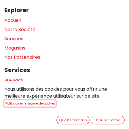
Explorer
Accueil
Notre Société
Services
Magasins
Nos Partenaires
Services
BuyBack
Nous utilisons des cookies pour vous offrir une
Assistance en magasin
meilleure expérience utilisateur sur ce site.
Réparations
Politique en matière de cookies
Legal
Que les essentiels
Je suis d'accord
Politique de confidentialité