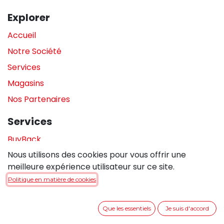
Explorer
Accueil
Notre Société
Services
Magasins
Nos Partenaires
Services
BuyBack
Nous utilisons des cookies pour vous offrir une
Assistance en magasin
meilleure expérience utilisateur sur ce site.
Réparations
Politique en matière de cookies
Legal
Que les essentiels
Je suis d'accord
Politique de confidentialité