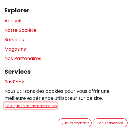
Explorer
Accueil
Notre Société
Services
Magasins
Nos Partenaires
Services
BuyBack
Nous utilisons des cookies pour vous offrir une
Assistance en magasin
meilleure expérience utilisateur sur ce site.
Réparations
Politique en matière de cookies
Legal
Que les essentiels
Je suis d'accord
Politique de confidentialité