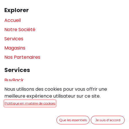
Explorer
Accueil
Notre Société
Services
Magasins
Nos Partenaires
Services
BuyBack
Nous utilisons des cookies pour vous offrir une
Assistance en magasin
meilleure expérience utilisateur sur ce site.
Réparations
Politique en matière de cookies
Legal
Que les essentiels
Je suis d'accord
Politique de confidentialité