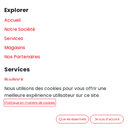
Explorer
Accueil
Notre Société
Services
Magasins
Nos Partenaires
Services
BuyBack
Nous utilisons des cookies pour vous offrir une
Assistance en magasin
meilleure expérience utilisateur sur ce site.
Réparations
Politique en matière de cookies
Legal
Que les essentiels
Je suis d'accord
Politique de confidentialité