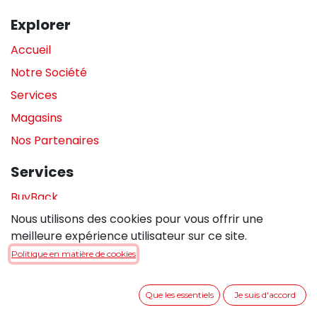
Explorer
Accueil
Notre Société
Services
Magasins
Nos Partenaires
Services
BuyBack
Nous utilisons des cookies pour vous offrir une
Assistance en magasin
meilleure expérience utilisateur sur ce site.
Réparations
Politique en matière de cookies
Legal
Que les essentiels
Je suis d'accord
Politique de confidentialité