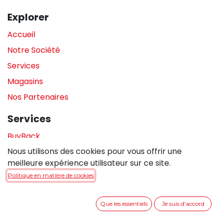
Explorer
Accueil
Notre Société
Services
Magasins
Nos Partenaires
Services
BuyBack
Nous utilisons des cookies pour vous offrir une
Assistance en magasin
meilleure expérience utilisateur sur ce site.
Réparations
Politique en matière de cookies
Legal
Que les essentiels
Je suis d'accord
Politique de confidentialité