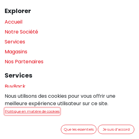
Explorer
Accueil
Notre Société
Services
Magasins
Nos Partenaires
Services
BuyBack
Nous utilisons des cookies pour vous offrir une
Assistance en magasin
meilleure expérience utilisateur sur ce site.
Réparations
Politique en matière de cookies
Legal
Que les essentiels
Je suis d'accord
Politique de confidentialité