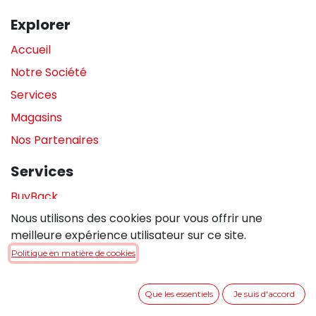
Explorer
Accueil
Notre Société
Services
Magasins
Nos Partenaires
Services
BuyBack
Nous utilisons des cookies pour vous offrir une
Assistance en magasin
meilleure expérience utilisateur sur ce site.
Réparations
Politique en matière de cookies
Legal
Que les essentiels
Je suis d'accord
Politique de confidentialité