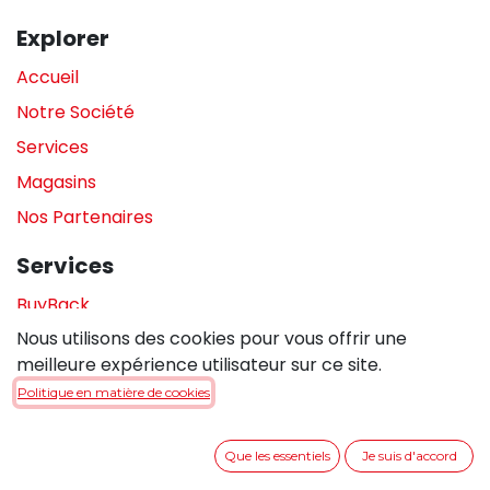
Explorer
Accueil
Notre Société
Services
Magasins
Nos Partenaires
Services
BuyBack
Nous utilisons des cookies pour vous offrir une
Assistance en magasin
meilleure expérience utilisateur sur ce site.
Réparations
Politique en matière de cookies
Legal
Que les essentiels
Je suis d'accord
Politique de confidentialité