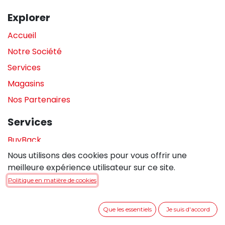
Explorer
Accueil
Notre Société
Services
Magasins
Nos Partenaires
Services
BuyBack
Nous utilisons des cookies pour vous offrir une
Assistance en magasin
meilleure expérience utilisateur sur ce site.
Réparations
Politique en matière de cookies
Legal
Que les essentiels
Je suis d'accord
Politique de confidentialité