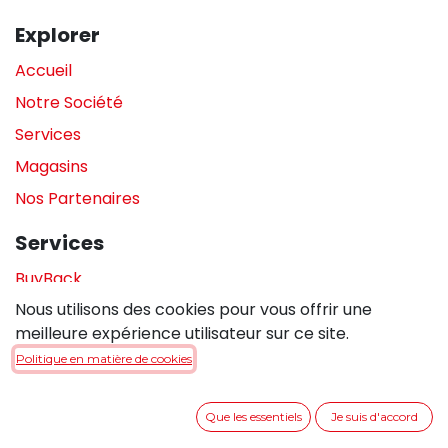
Explorer
Accueil
Notre Société
Services
Magasins
Nos Partenaires
Services
BuyBack
Nous utilisons des cookies pour vous offrir une
Assistance en magasin
meilleure expérience utilisateur sur ce site.
Réparations
Politique en matière de cookies
Legal
Que les essentiels
Je suis d'accord
Politique de confidentialité