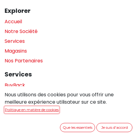
Explorer
Accueil
Notre Société
Services
Magasins
Nos Partenaires
Services
BuyBack
Nous utilisons des cookies pour vous offrir une
Assistance en magasin
meilleure expérience utilisateur sur ce site.
Réparations
Politique en matière de cookies
Legal
Que les essentiels
Je suis d'accord
Politique de confidentialité