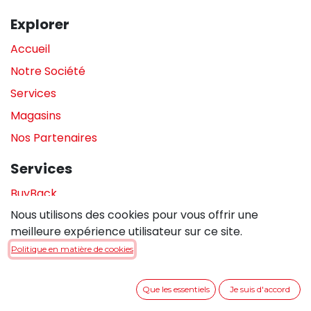
Explorer
Accueil
Notre Société
Services
Magasins
Nos Partenaires
Services
BuyBack
Nous utilisons des cookies pour vous offrir une
Assistance en magasin
meilleure expérience utilisateur sur ce site.
Réparations
Politique en matière de cookies
Legal
Que les essentiels
Je suis d'accord
Politique de confidentialité