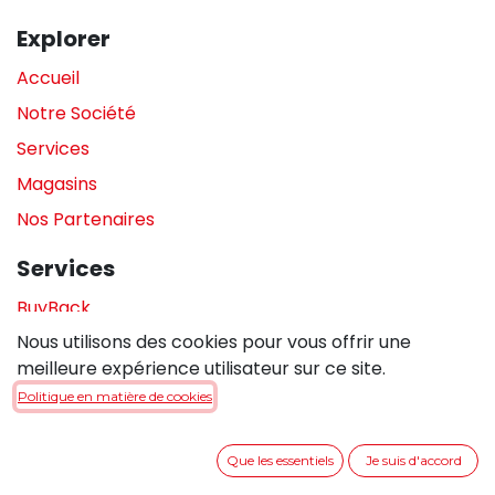
Explorer
Accueil
Notre Société
Services
Magasins
Nos Partenaires
Services
BuyBack
Nous utilisons des cookies pour vous offrir une
Assistance en magasin
meilleure expérience utilisateur sur ce site.
Réparations
Politique en matière de cookies
Legal
Que les essentiels
Je suis d'accord
Politique de confidentialité