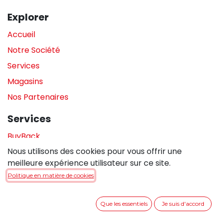
Explorer
Accueil
Notre Société
Services
Magasins
Nos Partenaires
Services
BuyBack
Nous utilisons des cookies pour vous offrir une
Assistance en magasin
meilleure expérience utilisateur sur ce site.
Réparations
Politique en matière de cookies
Legal
Que les essentiels
Je suis d'accord
Politique de confidentialité