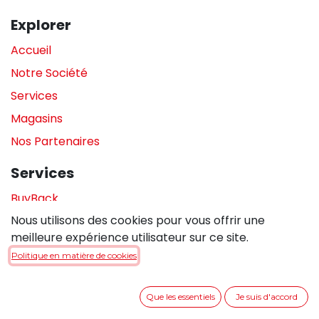
Explorer
Accueil
Notre Société
Services
Magasins
Nos Partenaires
Services
BuyBack
Nous utilisons des cookies pour vous offrir une
Assistance en magasin
meilleure expérience utilisateur sur ce site.
Réparations
Politique en matière de cookies
Legal
Que les essentiels
Je suis d'accord
Politique de confidentialité