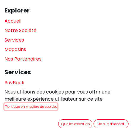
Explorer
Accueil
Notre Société
Services
Magasins
Nos Partenaires
Services
BuyBack
Nous utilisons des cookies pour vous offrir une
Assistance en magasin
meilleure expérience utilisateur sur ce site.
Réparations
Politique en matière de cookies
Legal
Que les essentiels
Je suis d'accord
Politique de confidentialité