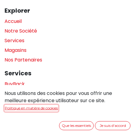
Explorer
Accueil
Notre Société
Services
Magasins
Nos Partenaires
Services
BuyBack
Nous utilisons des cookies pour vous offrir une
Assistance en magasin
meilleure expérience utilisateur sur ce site.
Réparations
Politique en matière de cookies
Legal
Que les essentiels
Je suis d'accord
Politique de confidentialité