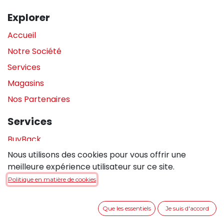
Explorer
Accueil
Notre Société
Services
Magasins
Nos Partenaires
Services
BuyBack
Nous utilisons des cookies pour vous offrir une
Assistance en magasin
meilleure expérience utilisateur sur ce site.
Réparations
Politique en matière de cookies
Legal
Que les essentiels
Je suis d'accord
Politique de confidentialité