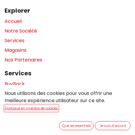
Explorer
Accueil
Notre Société
Services
Magasins
Nos Partenaires
Services
BuyBack
Nous utilisons des cookies pour vous offrir une
Assistance en magasin
meilleure expérience utilisateur sur ce site.
Réparations
Politique en matière de cookies
Legal
Que les essentiels
Je suis d'accord
Politique de confidentialité