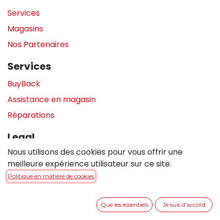
Services
Magasins
Nos Partenaires
Services
BuyBack
Assistance en magasin
Réparations
Legal
Nous utilisons des cookies pour vous offrir une
Politique de confidentialité
meilleure expérience utilisateur sur ce site.
Politique de cookies
Politique en matière de cookies
Conditions générales de vente
Que les essentiels
Je suis d'accord
Entrer en contact