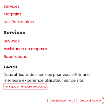
Services
Magasins
Nos Partenaires
Services
BuyBack
Assistance en magasin
Réparations
Legal
Nous utilisons des cookies pour vous offrir une
Politique de confidentialité
meilleure expérience utilisateur sur ce site.
Politique de cookies
Politique en matière de cookies
Conditions générales de vente
Que les essentiels
Je suis d'accord
Entrer en contact