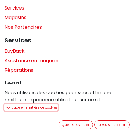
Services
Magasins
Nos Partenaires
Services
BuyBack
Assistance en magasin
Réparations
Legal
Nous utilisons des cookies pour vous offrir une
Politique de confidentialité
meilleure expérience utilisateur sur ce site.
Politique de cookies
Politique en matière de cookies
Conditions générales de vente
Que les essentiels
Je suis d'accord
Entrer en contact