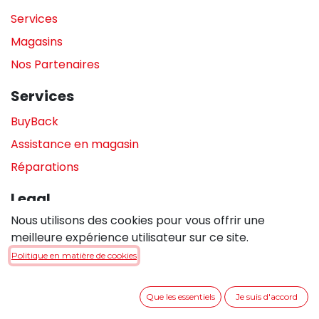
Services
Magasins
Nos Partenaires
Services
BuyBack
Assistance en magasin
Réparations
Legal
Nous utilisons des cookies pour vous offrir une
Politique de confidentialité
meilleure expérience utilisateur sur ce site.
Politique de cookies
Politique en matière de cookies
Conditions générales de vente
Que les essentiels
Je suis d'accord
Entrer en contact