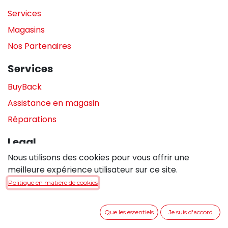
Services
Magasins
Nos Partenaires
Services
BuyBack
Assistance en magasin
Réparations
Legal
Nous utilisons des cookies pour vous offrir une
Politique de confidentialité
meilleure expérience utilisateur sur ce site.
Politique de cookies
Politique en matière de cookies
Conditions générales de vente
Que les essentiels
Je suis d'accord
Entrer en contact