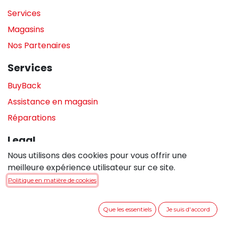
Services
Magasins
Nos Partenaires
Services
BuyBack
Assistance en magasin
Réparations
Legal
Nous utilisons des cookies pour vous offrir une
Politique de confidentialité
meilleure expérience utilisateur sur ce site.
Politique de cookies
Politique en matière de cookies
Conditions générales de vente
Que les essentiels
Je suis d'accord
Entrer en contact