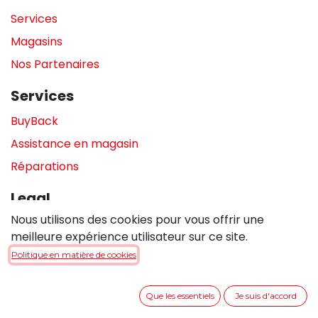
Services
Magasins
Nos Partenaires
Services
BuyBack
Assistance en magasin
Réparations
Legal
Nous utilisons des cookies pour vous offrir une
Politique de confidentialité
meilleure expérience utilisateur sur ce site.
Politique de cookies
Politique en matière de cookies
Conditions générales de vente
Que les essentiels
Je suis d'accord
Entrer en contact