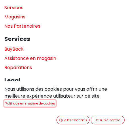
Services
Magasins
Nos Partenaires
Services
BuyBack
Assistance en magasin
Réparations
Legal
Nous utilisons des cookies pour vous offrir une
Politique de confidentialité
meilleure expérience utilisateur sur ce site.
Politique de cookies
Politique en matière de cookies
Conditions générales de vente
Que les essentiels
Je suis d'accord
Entrer en contact