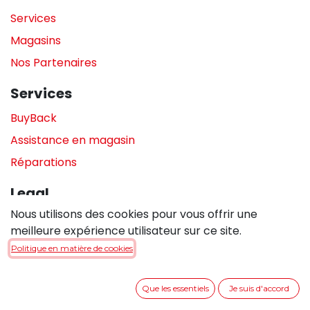
Services
Magasins
Nos Partenaires
Services
BuyBack
Assistance en magasin
Réparations
Legal
Nous utilisons des cookies pour vous offrir une
Politique de confidentialité
meilleure expérience utilisateur sur ce site.
Politique de cookies
Politique en matière de cookies
Conditions générales de vente
Que les essentiels
Je suis d'accord
Entrer en contact