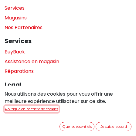
Services
Magasins
Nos Partenaires
Services
BuyBack
Assistance en magasin
Réparations
Legal
Nous utilisons des cookies pour vous offrir une
Politique de confidentialité
meilleure expérience utilisateur sur ce site.
Politique de cookies
Politique en matière de cookies
Conditions générales de vente
Que les essentiels
Je suis d'accord
Entrer en contact