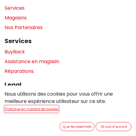
Services
Magasins
Nos Partenaires
Services
BuyBack
Assistance en magasin
Réparations
Legal
Nous utilisons des cookies pour vous offrir une
Politique de confidentialité
meilleure expérience utilisateur sur ce site.
Politique de cookies
Politique en matière de cookies
Conditions générales de vente
Que les essentiels
Je suis d'accord
Entrer en contact