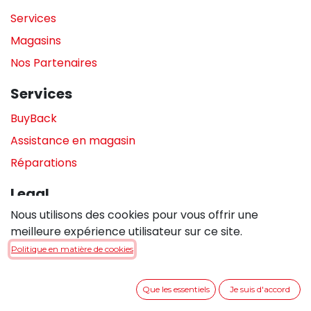
Services
Magasins
Nos Partenaires
Services
BuyBack
Assistance en magasin
Réparations
Legal
Nous utilisons des cookies pour vous offrir une
Politique de confidentialité
meilleure expérience utilisateur sur ce site.
Politique de cookies
Politique en matière de cookies
Conditions générales de vente
Que les essentiels
Je suis d'accord
Entrer en contact