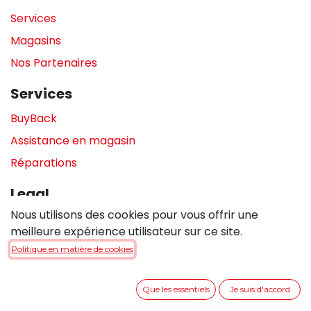
Services
Magasins
Nos Partenaires
Services
BuyBack
Assistance en magasin
Réparations
Legal
Nous utilisons des cookies pour vous offrir une
Politique de confidentialité
meilleure expérience utilisateur sur ce site.
Politique de cookies
Politique en matière de cookies
Conditions générales de vente
Que les essentiels
Je suis d'accord
Entrer en contact