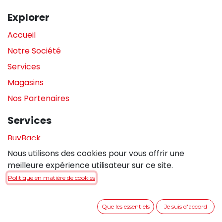
Explorer
Accueil
Notre Société
Services
Magasins
Nos Partenaires
Services
BuyBack
Nous utilisons des cookies pour vous offrir une
Assistance en magasin
meilleure expérience utilisateur sur ce site.
Réparations
Politique en matière de cookies
Legal
Que les essentiels
Je suis d'accord
Politique de confidentialité