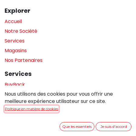
Explorer
Accueil
Notre Société
Services
Magasins
Nos Partenaires
Services
BuyBack
Nous utilisons des cookies pour vous offrir une
Assistance en magasin
meilleure expérience utilisateur sur ce site.
Réparations
Politique en matière de cookies
Legal
Que les essentiels
Je suis d'accord
Politique de confidentialité