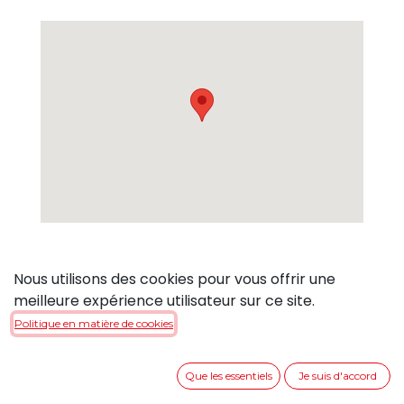
Nous utilisons des cookies pour vous offrir une
meilleure expérience utilisateur sur ce site.
Réservé à la clientèle
Politique en matière de cookies
professionnelle
Route de Denges 36
Que les essentiels
Je suis d'accord
1027 Lonay