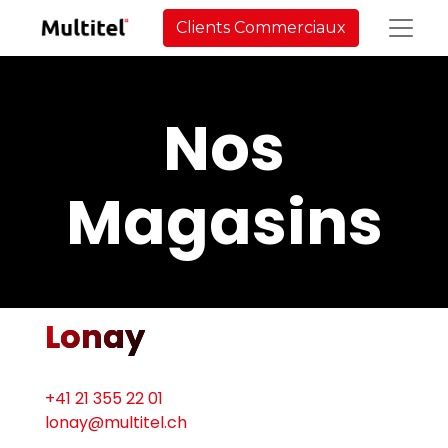
Clients Commerciaux
Nos
Magasins
Lonay
+41 21 355 22 01
lonay@multitel.ch